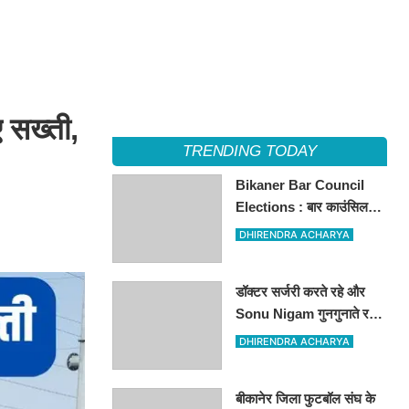
 सख्ती,
TRENDING TODAY
Bikaner Bar Council
Elections : बार काउंसिल
ऑफ राजस्थान चुनाव में
DHIRENDRA ACHARYA
बीकानेर के अधिवक्ता कुलदीप
कुमार शर्मा की शानदार जीत
डॉक्टर सर्जरी करते रहे और
Sonu Nigam गुनगुनाते रहे
'सुहानी रात ढल चुकी...',
DHIRENDRA ACHARYA
VIDEO वायरल
बीकानेर जिला फुटबॉल संघ के