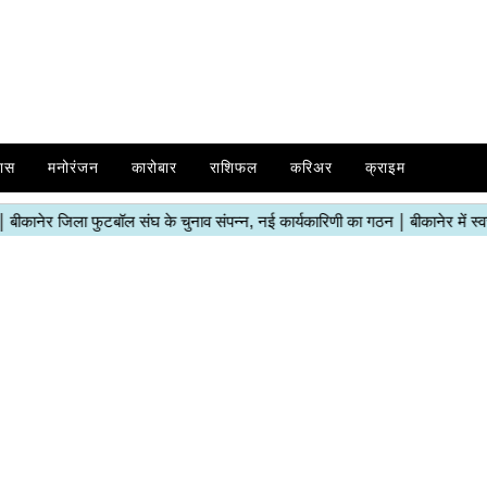
ास
मनोरंजन
कारोबार
राशिफल
करिअर
क्राइम