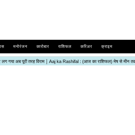
ास
मनोरंजन
कारोबार
राशिफल
करिअर
क्राइम