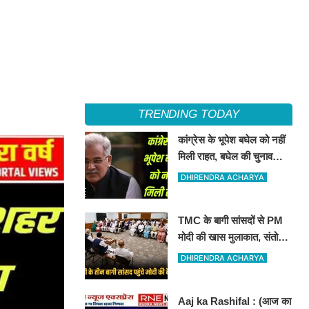
TRENDING TODAY
कांग्रेस के भूपेश बघेल को नहीं
मिली राहत, बघेल की चुनाव
याचिका को कोर्ट ने खारिज कर
DHIRENDRA ACHARYA
दिया
TMC के बागी सांसदों से PM
मोदी की खास मुलाकात, संतोष
की बातों पर लग गया अब पूरी
DHIRENDRA ACHARYA
तरह विराम
Aaj ka Rashifal : (आज का