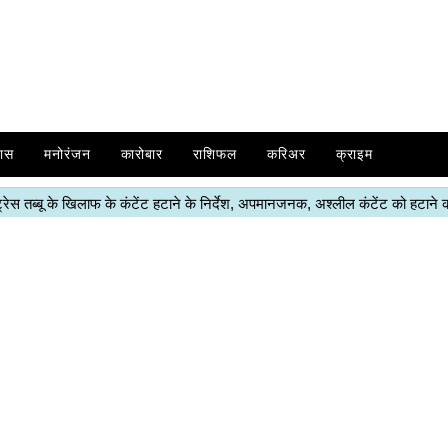
ास
मनोरंजन
कारोबार
राशिफल
करिअर
क्राइम