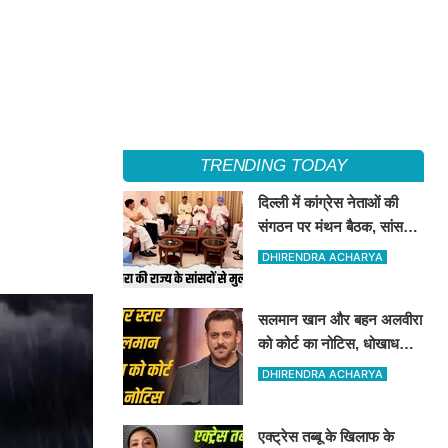
TRENDING TODAY
दिल्ली में कांग्रेस नेताओं की
संगठन पर मंथन बैठक, सांसदों
से भी की चर्चा
DHIRENDRA ACHARYA
सलमान खान और बहन अलवीरा
को कोर्ट का नोटिस, धोखाधड़ी
के एक मामले में उनको नोटिस
DHIRENDRA ACHARYA
जारी किया गया है
एक्ट्रेस तब्बू के खिलाफ के