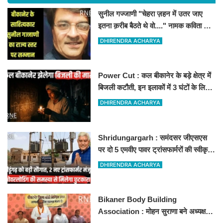
सुनील गज्जाणी "चेहरा ज़हन में उतर जाए
इतना क़रीब बैठते थे वो...." नामक कविता के
लिए राज्य स्तर पर सम्मानित होंगे
DHIRENDRA ACHARYA
Power Cut : कल बीकानेर के बड़े क्षेत्र में
बिजली कटौती, इन इलाकों में 3 घंटों के लिए
बिजली रहेगी गुल
DHIRENDRA ACHARYA
Shridungargarh : समंदसर जीएसएस
पर दो 5 एमवीए पावर ट्रांसफार्मरों की स्वीकृति,
विधायक ताराचंद सारस्वत के सतत प्रयास
DHIRENDRA ACHARYA
लाए रंग
Bikaner Body Building
Association : मोहन सुराणा बने अध्यक्ष;