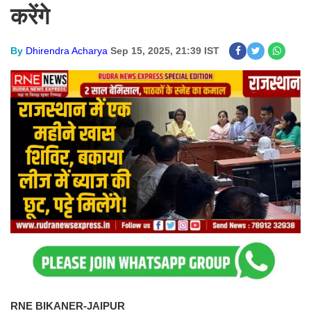
करेंगे
By
Dhirendra Acharya
Sep 15, 2025, 21:39 IST
RNE BIKANER-JAIPUR