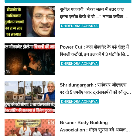
सुनील गज्जाणी "चेहरा ज़हन में उतर जाए
इतना क़रीब बैठते थे वो...." नामक कविता के
लिए राज्य स्तर पर सम्मानित होंगे
DHIRENDRA ACHARYA
Power Cut : कल बीकानेर के बड़े क्षेत्र में
बिजली कटौती, इन इलाकों में 3 घंटों के लिए
बिजली रहेगी गुल
DHIRENDRA ACHARYA
Shridungargarh : समंदसर जीएसएस
पर दो 5 एमवीए पावर ट्रांसफार्मरों की स्वीकृति,
विधायक ताराचंद सारस्वत के सतत प्रयास
DHIRENDRA ACHARYA
लाए रंग
Bikaner Body Building
Association : मोहन सुराणा बने अध्यक्ष;