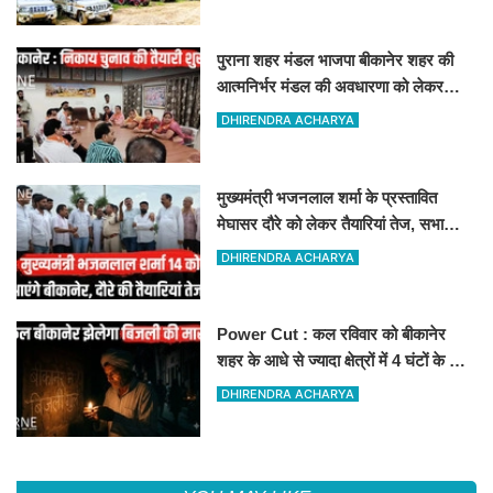
पुराना शहर मंडल भाजपा बीकानेर शहर की
आत्मनिर्भर मंडल की अवधारणा को लेकर
मासिक एवं निकाय चुनाव की तैयारी बैठक
DHIRENDRA ACHARYA
सम्पन्न"
मुख्यमंत्री भजनलाल शर्मा के प्रस्तावित
मेघासर दौरे को लेकर तैयारियां तेज, सभा
स्थल का लिया जायजा
DHIRENDRA ACHARYA
Power Cut : कल रविवार को बीकानेर
शहर के आधे से ज्यादा क्षेत्रों में 4 घंटों के लिए
बिजली रहेगी गुल
DHIRENDRA ACHARYA