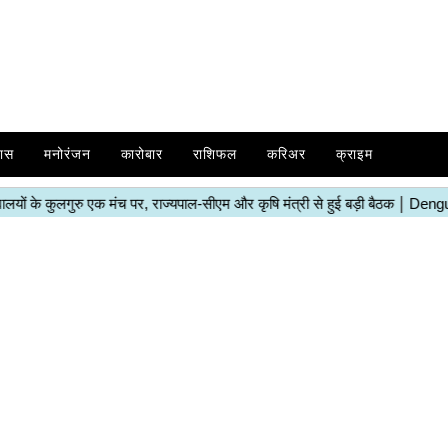
ास
मनोरंजन
कारोबार
राशिफल
करिअर
क्राइम