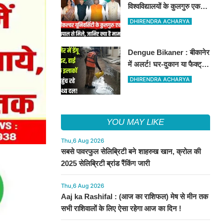
विश्वविद्यालयों के कुलगुरु एक
मंच पर, राज्यपाल-सीएम और
DHIRENDRA ACHARYA
कृषि मंत्री से हुई बड़ी बैठक
Dengue Bikaner : बीकानेर
में अलर्ट! घर-दुकान या फैक्ट्री
में मच्छर का लार्वा मिला तो होगा
DHIRENDRA ACHARYA
चालान
YOU MAY LIKE
Thu,6 Aug 2026
सबसे पावरफुल सेलिब्रिटी बने शाहरुख खान, क्रोल की
2025 सेलिब्रिटी ब्रांड रैंकिंग जारी
Thu,6 Aug 2026
Aaj ka Rashifal : (आज का राशिफल) मेष से मीन तक
सभी राशिवालों के लिए ऐसा रहेगा आज का दिन !