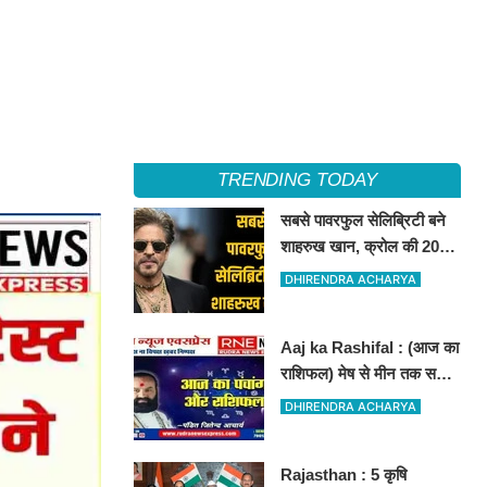
TRENDING TODAY
सबसे पावरफुल सेलिब्रिटी बने
शाहरुख खान, क्रोल की 2025
सेलिब्रिटी ब्रांड रैंकिंग जारी
DHIRENDRA ACHARYA
Aaj ka Rashifal : (आज का
राशिफल) मेष से मीन तक सभी
राशिवालों के लिए ऐसा रहेगा
DHIRENDRA ACHARYA
आज का दिन !
Rajasthan : 5 कृषि