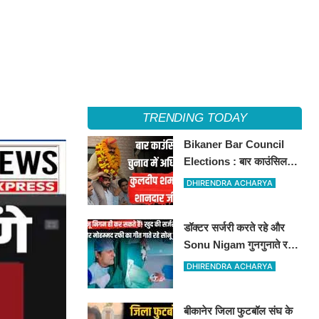
TRENDING TODAY
Bikaner Bar Council
Elections : बार काउंसिल
ऑफ राजस्थान चुनाव में
DHIRENDRA ACHARYA
बीकानेर के अधिवक्ता कुलदीप
कुमार शर्मा की शानदार जीत
डॉक्टर सर्जरी करते रहे और
Sonu Nigam गुनगुनाते रहे
'सुहानी रात ढल चुकी...',
DHIRENDRA ACHARYA
VIDEO वायरल
बीकानेर जिला फुटबॉल संघ के