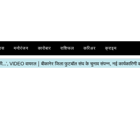
ास
मनोरंजन
कारोबार
राशिफल
करिअर
क्राइम