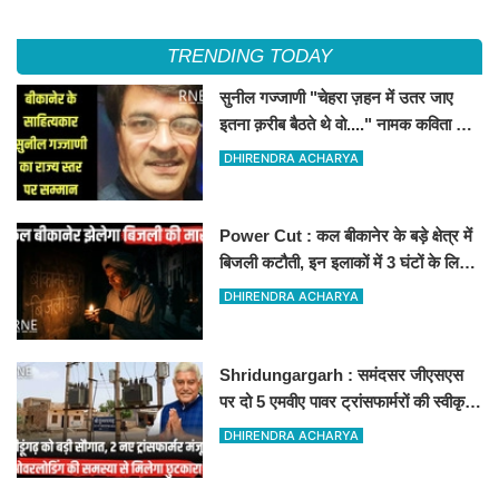
TRENDING TODAY
सुनील गज्जाणी "चेहरा ज़हन में उतर जाए
इतना क़रीब बैठते थे वो...." नामक कविता के
लिए राज्य स्तर पर सम्मानित होंगे
DHIRENDRA ACHARYA
Power Cut : कल बीकानेर के बड़े क्षेत्र में
बिजली कटौती, इन इलाकों में 3 घंटों के लिए
बिजली रहेगी गुल
DHIRENDRA ACHARYA
Shridungargarh : समंदसर जीएसएस
पर दो 5 एमवीए पावर ट्रांसफार्मरों की स्वीकृति,
विधायक ताराचंद सारस्वत के सतत प्रयास
DHIRENDRA ACHARYA
लाए रंग